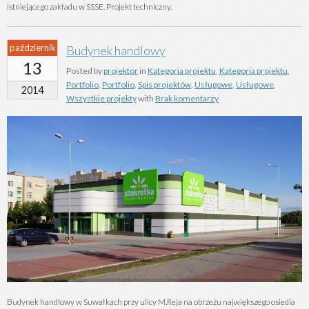
istniejącego zakładu w SSSE. Projekt techniczny.
październik
Budynek handlowy
13
Posted by
projektor
in
Kategoria projektu
,
Kategoria projektu
,
Portfolio
,
Portfolio
,
Spis projektów
,
Usługowe
,
Usługowe
,
2014
Wszystkie projekty
with
Brak komentarzy
Budynek handlowy w Suwałkach przy ulicy M.Reja na obrzeżu największego osiedla