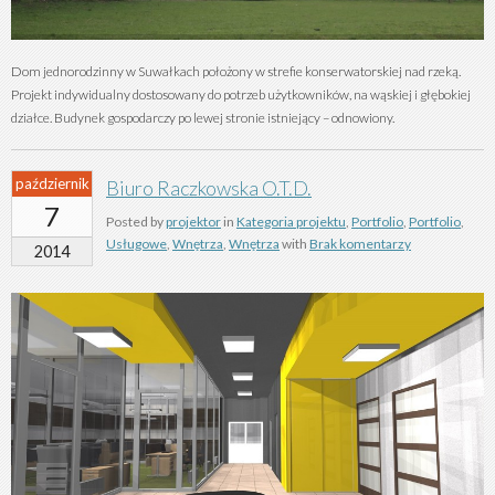
Dom jednorodzinny w Suwałkach położony w strefie konserwatorskiej nad rzeką.
Projekt indywidualny dostosowany do potrzeb użytkowników, na wąskiej i głębokiej
działce. Budynek gospodarczy po lewej stronie istniejący – odnowiony.
październik
Biuro Raczkowska O.T.D.
7
Posted by
projektor
in
Kategoria projektu
,
Portfolio
,
Portfolio
,
Usługowe
,
Wnętrza
,
Wnętrza
with
Brak komentarzy
2014