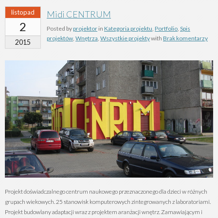
listopad
Midi CENTRUM
2
Posted by
projektor
in
Kategoria projektu
,
Portfolio
,
Spis
projektów
,
Wnętrza
,
Wszystkie projekty
with
Brak komentarzy
2015
Projekt doświadczalnego centrum naukowego przeznaczonego dla dzieci w różnych
grupach wiekowych. 25 stanowisk komputerowych zintegrowanych z laboratoriami.
Projekt budowlany adaptacji wraz z projektem aranżacji wnętrz. Zamawiającym i