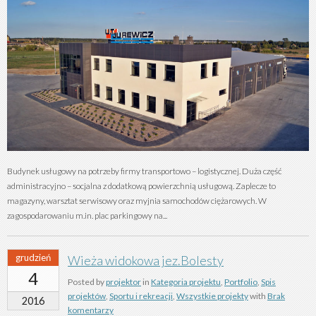
Budynek usługowy na potrzeby firmy transportowo – logistycznej. Duża część
administracyjno – socjalna z dodatkową powierzchnią usługową. Zaplecze to
magazyny, warsztat serwisowy oraz myjnia samochodów ciężarowych. W
zagospodarowaniu m.in. plac parkingowy na...
grudzień
Wieża widokowa jez.Bolesty
4
Posted by
projektor
in
Kategoria projektu
,
Portfolio
,
Spis
projektów
,
Sportu i rekreacji
,
Wszystkie projekty
with
Brak
2016
komentarzy