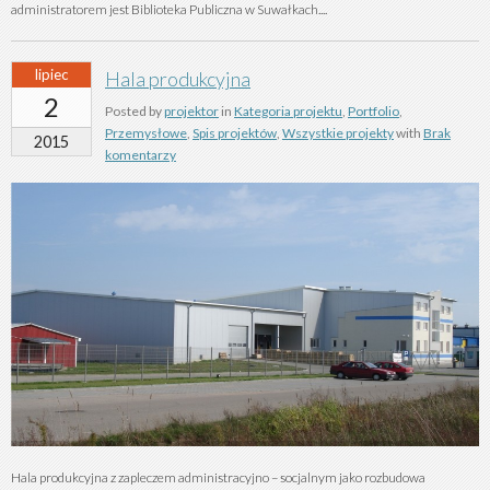
administratorem jest Biblioteka Publiczna w Suwałkach....
lipiec
Hala produkcyjna
2
Posted by
projektor
in
Kategoria projektu
,
Portfolio
,
Przemysłowe
,
Spis projektów
,
Wszystkie projekty
with
Brak
2015
komentarzy
Hala produkcyjna z zapleczem administracyjno – socjalnym jako rozbudowa