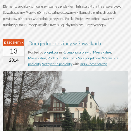
Elementy architektoniczne związane z projektem infrastruktury tras rowerowych
Suwalszczyzny. Prawie 60 miejsc zainwestowań w kilkunastu gminach trzech
powiatów północno-wschodniego regionu Polski. Projekt współfinasowany z
funduszy Unii Europejskiej dla Suwalskiej Izby Rolniczo Turystycznej w...
październik
Dom jednorodzinny w Suwałkach
13
Posted by
projektor
in
Kategoria projektu
,
Mieszkalne
,
Mieszkalne
,
Portfolio
,
Portfolio
,
Spis projektów
,
Wszystkie
2014
projekty
,
Wszystkie projekty
with
Brak komentarzy