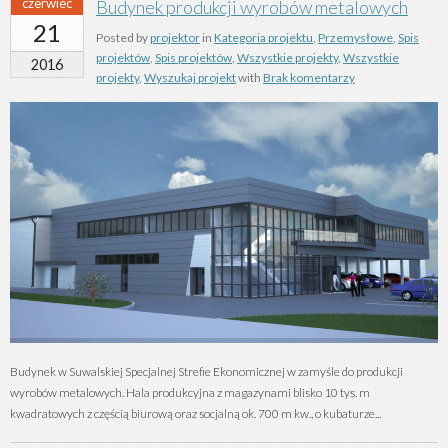
czerwiec
Budynek produkcji wyrobów metalowych
21
Posted by
projektor
in
Kategoria projektu
,
Przemysłowe
,
Spis
projektów
,
Spis projektów
,
Wszystkie projekty
,
Wszystkie
2016
projekty
,
Wyszukaj projekt
with
Brak komentarzy
Budynek w Suwalskiej Specjalnej Strefie Ekonomicznej w zamyśle do produkcji
wyrobów metalowych. Hala produkcyjna z magazynami blisko 10 tys. m
kwadratowych z częścią biurową oraz socjalną ok. 700 m kw., o kubaturze...