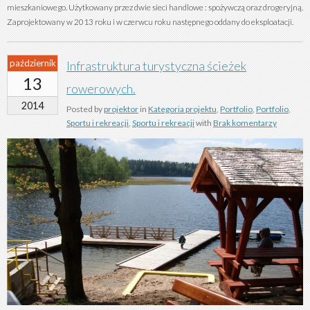
mieszkaniowego. Użytkowany przez dwie sieci handlowe : spożywczą oraz drogeryjną.
Zaprojektowany w 2013 roku i w czerwcu roku następnego oddany do eksploatacji.
październik
Infrastruktura turystyczna ścieżek
13
rowerowych.
2014
Posted by
projektor
in
Kategoria projektu
,
Portfolio
,
Portfolio
,
Sportu i rekreacji
,
Sportu i rekreacji
with
Brak komentarzy