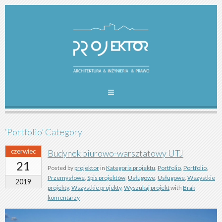
‘Portfolio’ Category
czerwiec
Budynek biurowo-warsztatowy UTJ
21
Posted by
projektor
in
Kategoria projektu
,
Portfolio
,
Portfolio
,
Przemysłowe
,
Spis projektów
,
Usługowe
,
Usługowe
,
Wszystkie
2019
projekty
,
Wszystkie projekty
,
Wyszukaj projekt
with
Brak
komentarzy