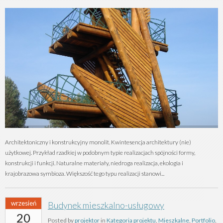
Architektoniczny i konstrukcyjny monolit. Kwintesencja architektury (nie)
użytkowej. Przykład rzadkiej w podobnym typie realizacjach spójności formy,
konstrukcji i funkcji. Naturalne materiały, niedroga realizacja, ekologia i
krajobrazowa symbioza. Większość tego typu realizacji stanowi...
wrzesień
Budynek mieszkalno-usługowy
20
Posted by
projektor
in
Kategoria projektu
,
Mieszkalne
,
Portfolio
,