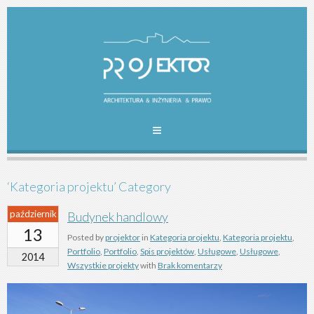
‘Kategoria projektu’ Category
październik
Budynek handlowy
13
Posted by
projektor
in
Kategoria projektu
,
Kategoria projektu
,
Portfolio
,
Portfolio
,
Spis projektów
,
Usługowe
,
Usługowe
,
2014
Wszystkie projekty
with
Brak komentarzy