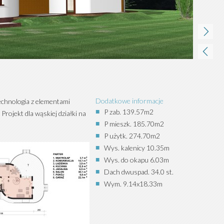
Dodatkowe informacje
echnologia z elementami
P zab. 139.57m2
ojekt dla wąskiej działki na
P mieszk. 185.70m2
P użytk. 274.70m2
Wys. kalenicy 10.35m
Wys. do okapu 6.03m
Dach dwuspad. 34.0 st.
Wym. 9.14x18.33m