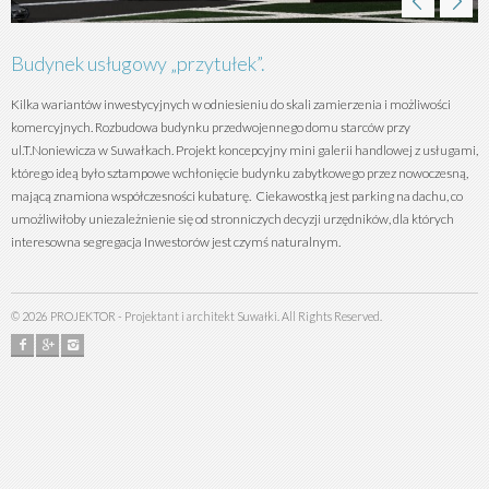
Budynek usługowy „przytułek”.
Kilka wariantów inwestycyjnych w odniesieniu do skali zamierzenia i możliwości
komercyjnych. Rozbudowa budynku przedwojennego domu starców przy
ul.T.Noniewicza w Suwałkach. Projekt koncepcyjny mini galerii handlowej z usługami,
którego ideą było sztampowe wchłonięcie budynku zabytkowego przez nowoczesną,
mającą znamiona współczesności kubaturę. Ciekawostką jest parking na dachu, co
umożliwiłoby uniezależnienie się od stronniczych decyzji urzędników, dla których
interesowna segregacja Inwestorów jest czymś naturalnym.
©
2026
PROJEKTOR - Projektant i architekt Suwałki. All Rights Reserved.