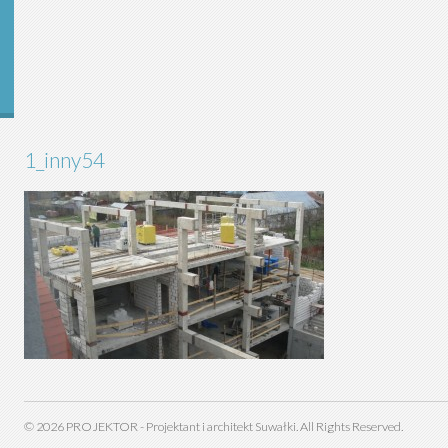
1_inny54
©
2026
PROJEKTOR - Projektant i architekt Suwałki. All Rights Reserved.